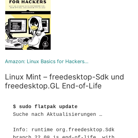
Amazon: Linux Basics for Hackers…
Linux Mint – freedesktop-Sdk und
freedesktop.GL End-of-Life
$ sudo flatpak update
Suche nach Aktualisierungen …

Info: runtime org.freedesktop.Sdk 
branch 22.08 is end-of-life, with 