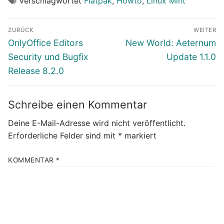
Verschlagwortet
Flatpak
,
Howto
,
Linux Mint
Beitragsnavigation
ZURÜCK
WEITER
Vorheriger
Nächster
OnlyOffice Editors
New World: Aeternum
Beitrag:
Beitrag:
Security und Bugfix
Update 1.1.0
Release 8.2.0
Schreibe einen Kommentar
Deine E-Mail-Adresse wird nicht veröffentlicht.
Erforderliche Felder sind mit
*
markiert
KOMMENTAR
*