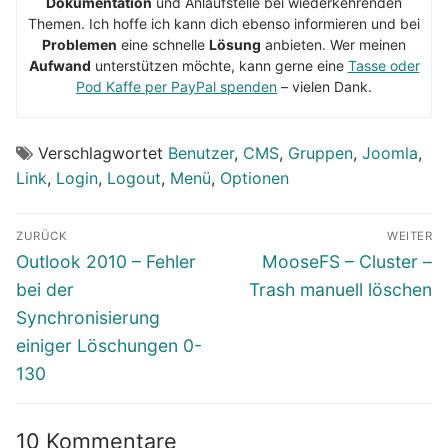
Dokumentation
und Anlaufstelle bei wiederkehrenden
Themen. Ich hoffe ich kann dich ebenso informieren und bei
Problemen
eine schnelle
Lösung
anbieten. Wer meinen
Aufwand
unterstützen möchte, kann gerne eine
Tasse oder
Pod Kaffe per PayPal spenden
– vielen Dank.
Verschlagwortet
Benutzer
,
CMS
,
Gruppen
,
Joomla
,
Link
,
Login
,
Logout
,
Menü
,
Optionen
Beitragsnavigation
ZURÜCK
WEITER
Vorheriger
Nächster
Outlook 2010 – Fehler
MooseFS – Cluster –
Beitrag:
Beitrag:
bei der
Trash manuell löschen
Synchronisierung
einiger Löschungen 0-
130
10 Kommentare