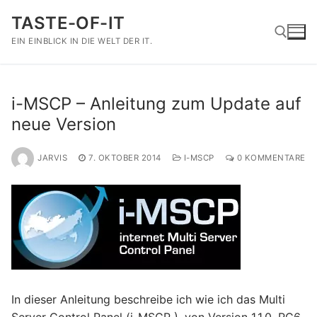
Zum
TASTE-OF-IT
Inhalt
springen
EIN EINBLICK IN DIE WELT DER IT.
Suchen nach:
i-MSCP – Anleitung zum Update auf
neue Version
JARVIS
7. OKTOBER 2014
I-MSCP
0 KOMMENTARE
In dieser Anleitung beschreibe ich wie ich das Multi
Server Control Panel (i-MSCP ), von Version 1.1.0. RC6