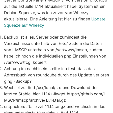
auf die aktuelle 1.1.14 aktualisiert habe. System ist ein
Debian Squeeze, was ich zuvor von Wheezy
aktualisierte. Eine Anleitung ist hier zu finden
Update
Squeeze auf Wheezy
Backup ist alles, Server oder zumindest die
Verzeichnisse unterhalb von /etc/ zudem die Daten
von i-MSCP unterhalb von /var/www/imscp, zudem
habe ich noch die individuellen php Einstellungen von
/var/www/fcgi kopiert
Achtung im nachhinein stellte ich fest, dass das
Adressbuch von roundcube durch das Update verloren
ging -Backup?!
Wechsel zu: #cd /usr/local/src und Download der
letzten Stable, hier 1.1.14 : #wget https://github.com/i-
MSCP/imscp/archive/1.1.14.tar.gz
entpacken: #tar xvzf 1.1.14.tar.gz und wechseln in das
eben extrahierte Verzeichnis: #cd 1.1.14