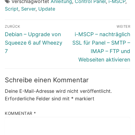
Verschlagwortet
Anleitung
,
Control Panel
,
i-MSCP
,
Script
,
Server
,
Update
Beitragsnavigation
ZURÜCK
WEITER
Vorheriger
Nächster
Debian – Upgrade von
i-MSCP – nachträglich
Beitrag:
Beitrag:
Squeeze 6 auf Wheezy
SSL für Panel – SMTP –
7
IMAP – FTP und
Webseiten aktivieren
Schreibe einen Kommentar
Deine E-Mail-Adresse wird nicht veröffentlicht.
Erforderliche Felder sind mit
*
markiert
KOMMENTAR
*