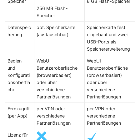
Speicher
8 GB Flash-Speicher
256 MB Flash-
Speicher
Datenspeic
opt. Speicherkarte
Speicherkarte fest
herung
(austauschbar)
eingebaut und zwei
USB-Ports als
Speichererweiterung
Bedien-
WebUI
WebUI
und
Benutzeroberfläche
Benutzeroberfläche
Konfigurati
(browserbasiert)
(browserbasiert)
onsoberflä
oder über
oder über
che
verschiedene
verschiedene
Partnerlösungen
Partnerlösungen
Fernzugriff
per VPN oder
per VPN oder
(per App)
verschiedene
verschiedene
Partnerlösungen
Partnerlösungen
Lizenz für