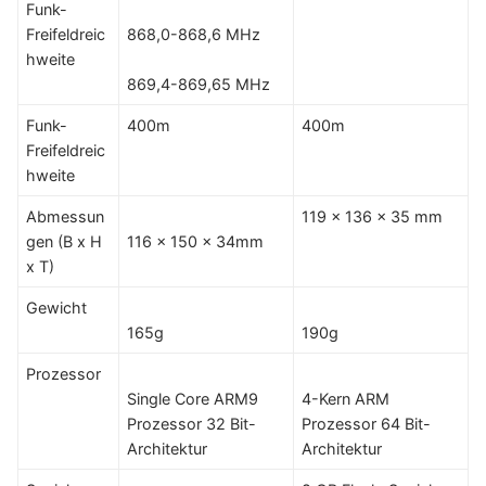
Funk-
Freifeldreic
868,0-868,6 MHz
hweite
869,4-869,65 MHz
Funk-
400m
400m
Freifeldreic
hweite
Abmessun
119 x 136 x 35 mm
gen (B x H
116 x 150 x 34mm
x T)
Gewicht
165g
190g
Prozessor
Single Core ARM9
4-Kern ARM
Prozessor 32 Bit-
Prozessor 64 Bit-
Architektur
Architektur