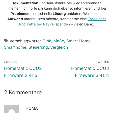
Dokumentation
und Anlaufstelle bei wiederkehrenden
Themen. Ich hoffe ich kann dich ebenso informieren und bei
Problemen
eine schnelle
Lösung
anbieten. Wer meinen
Aufwand
unterstützen möchte, kann gerne eine
Tasse oder
Pod Kaffe per PayPal spenden
– vielen Dank.
Verschlagwortet
Funk
,
Maße
,
Smart Home
,
Smarthome
,
Steuerung
,
Vergleich
Beitragsnavigation
ZURÜCK
WEITER
Vorheriger
Nächster
HomeMatic CCU2
HomeMatic CCU3
Beitrag:
Beitrag:
Firmware 2.41.5
Firmware 3.41.11
2 Kommentare
HOMA