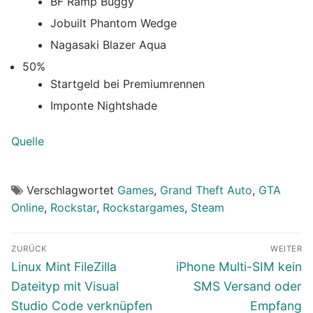
BF Ramp Buggy
Jobuilt Phantom Wedge
Nagasaki Blazer Aqua
50%
Startgeld bei Premiumrennen
Imponte Nightshade
Quelle
Verschlagwortet
Games
,
Grand Theft Auto
,
GTA
Online
,
Rockstar
,
Rockstargames
,
Steam
Beitragsnavigation
ZURÜCK
WEITER
Vorheriger
Nächster
Linux Mint FileZilla
iPhone Multi-SIM kein
Beitrag:
Beitrag:
Dateityp mit Visual
SMS Versand oder
Studio Code verknüpfen
Empfang