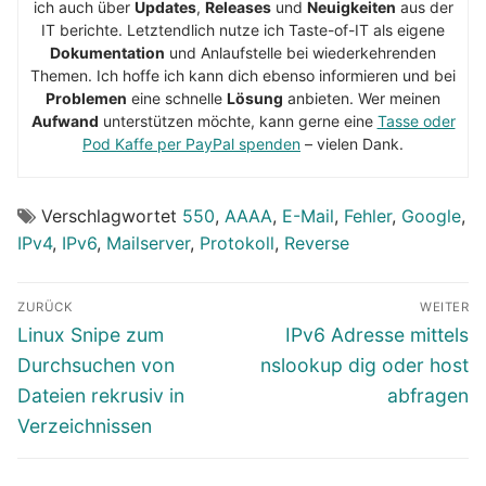
ich auch über
Updates
,
Releases
und
Neuigkeiten
aus der
IT berichte. Letztendlich nutze ich Taste-of-IT als eigene
Dokumentation
und Anlaufstelle bei wiederkehrenden
Themen. Ich hoffe ich kann dich ebenso informieren und bei
Problemen
eine schnelle
Lösung
anbieten. Wer meinen
Aufwand
unterstützen möchte, kann gerne eine
Tasse oder
Pod Kaffe per PayPal spenden
– vielen Dank.
Verschlagwortet
550
,
AAAA
,
E-Mail
,
Fehler
,
Google
,
IPv4
,
IPv6
,
Mailserver
,
Protokoll
,
Reverse
Beitragsnavigation
ZURÜCK
WEITER
Vorheriger
Nächster
Linux Snipe zum
IPv6 Adresse mittels
Beitrag:
Beitrag:
Durchsuchen von
nslookup dig oder host
Dateien rekrusiv in
abfragen
Verzeichnissen