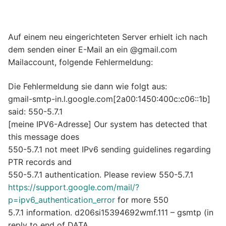
Auf einem neu eingerichteten Server erhielt ich nach
dem senden einer E-Mail an ein @gmail.com
Mailaccount, folgende Fehlermeldung:
Die Fehlermeldung sie dann wie folgt aus:
gmail-smtp-in.l.google.com[2a00:1450:400c:c06::1b]
said: 550-5.7.1
[meine IPV6-Adresse] Our system has detected that
this message does
550-5.7.1 not meet IPv6 sending guidelines regarding
PTR records and
550-5.7.1 authentication. Please review 550-5.7.1
https://support.google.com/mail/?
p=ipv6_authentication_error
for more 550
5.7.1 information. d206si15394692wmf.111 – gsmtp (in
reply to end of DATA