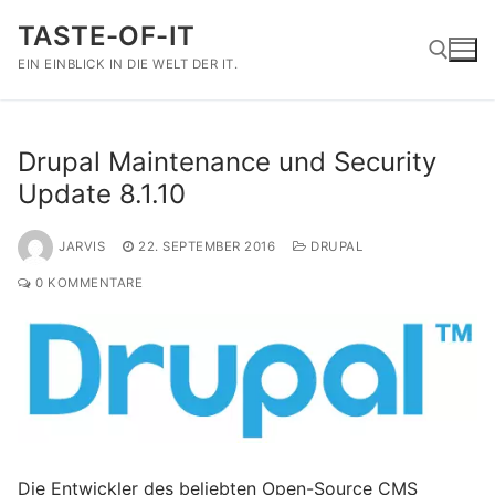
Zum
TASTE-OF-IT
Inhalt
springen
EIN EINBLICK IN DIE WELT DER IT.
Suchen nach:
Drupal Maintenance und Security
Update 8.1.10
JARVIS
22. SEPTEMBER 2016
DRUPAL
0 KOMMENTARE
Die Entwickler des beliebten Open-Source CMS