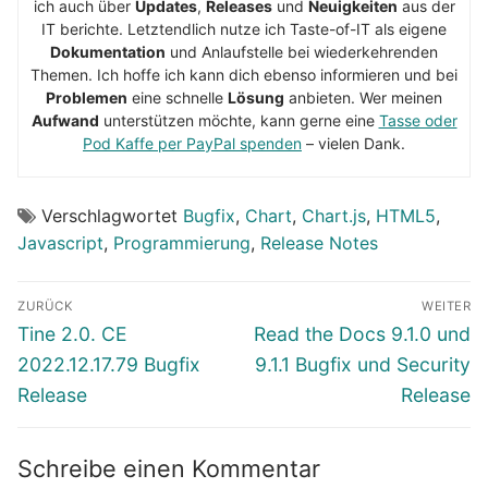
ich auch über
Updates
,
Releases
und
Neuigkeiten
aus der
IT berichte. Letztendlich nutze ich Taste-of-IT als eigene
Dokumentation
und Anlaufstelle bei wiederkehrenden
Themen. Ich hoffe ich kann dich ebenso informieren und bei
Problemen
eine schnelle
Lösung
anbieten. Wer meinen
Aufwand
unterstützen möchte, kann gerne eine
Tasse oder
Pod Kaffe per PayPal spenden
– vielen Dank.
Verschlagwortet
Bugfix
,
Chart
,
Chart.js
,
HTML5
,
Javascript
,
Programmierung
,
Release Notes
Beitragsnavigation
ZURÜCK
WEITER
Vorheriger
Nächster
Tine 2.0. CE
Read the Docs 9.1.0 und
Beitrag:
Beitrag:
2022.12.17.79 Bugfix
9.1.1 Bugfix und Security
Release
Release
Schreibe einen Kommentar