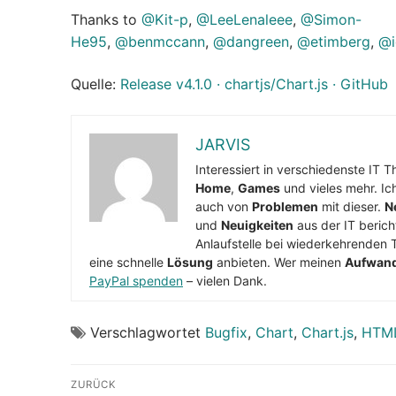
Thanks to
@Kit-p
,
@LeeLenaleee
,
@Simon-
He95
,
@benmccann
,
@dangreen
,
@etimberg
,
@i
Quelle:
Release v4.1.0 · chartjs/Chart.js · GitHub
JARVIS
Interessiert in verschiedenste IT 
Home
,
Games
und vieles mehr. Ic
auch von
Problemen
mit dieser.
N
und
Neuigkeiten
aus der IT berich
Anlaufstelle bei wiederkehrenden 
eine schnelle
Lösung
anbieten. Wer meinen
Aufwan
PayPal spenden
– vielen Dank.
Verschlagwortet
Bugfix
,
Chart
,
Chart.js
,
HTM
Beitragsnavigation
ZURÜCK