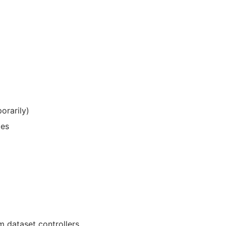
orarily)
ies
m dataset controllers