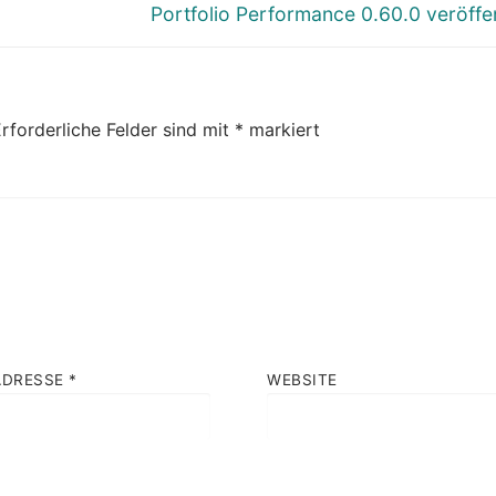
Nächster
Portfolio Performance 0.60.0 veröffen
Beitrag:
rforderliche Felder sind mit
*
markiert
ADRESSE
*
WEBSITE