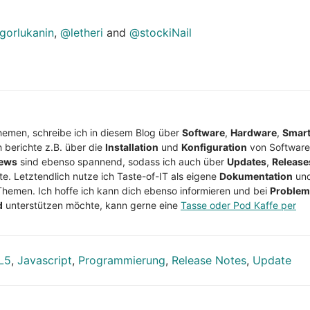
gorlukanin
,
@letheri
and
@stockiNail
Themen, schreibe ich in diesem Blog über
Software
,
Hardware
,
Smar
h berichte z.B. über die
Installation
und
Konfiguration
von Software
ews
sind ebenso spannend, sodass ich auch über
Updates
,
Release
te. Letztendlich nutze ich Taste-of-IT als eigene
Dokumentation
un
Themen. Ich hoffe ich kann dich ebenso informieren und bei
Proble
d
unterstützen möchte, kann gerne eine
Tasse oder Pod Kaffe per
L5
,
Javascript
,
Programmierung
,
Release Notes
,
Update