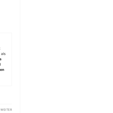
t
 als
s
d
men
WEITER