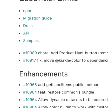
npm
Migration guide
Docs
API
Samples
#10980
chore: Add Product Hunt button (temp
#10917
fix: move @kurkle/color to dependenc
Enhancements
#10966
add getLabelItems public method
#10984
feat: restore commonjs bundle
#10964
Allow dynamic datasets to be colored
#10904
Allow color plugin to work with custo