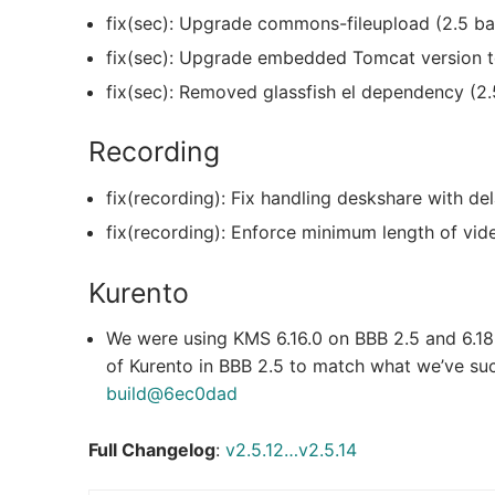
fix(sec): Upgrade commons-fileupload (2.5 b
fix(sec): Upgrade embedded Tomcat version t
fix(sec): Removed glassfish el dependency (2
Recording
fix(recording): Fix handling deskshare with d
fix(recording): Enforce minimum length of vid
Kurento
We were using KMS 6.16.0 on BBB 2.5 and 6.18.
of Kurento in BBB 2.5 to match what we’ve suc
build@6ec0dad
Full Changelog
:
v2.5.12…v2.5.14