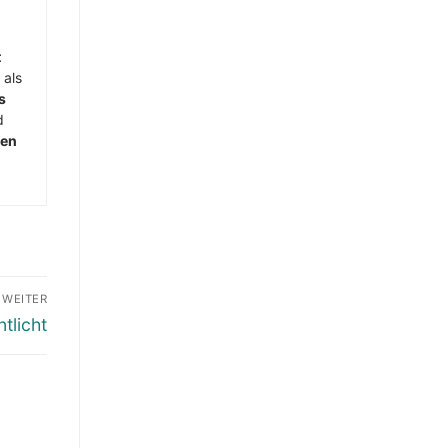
t
 als
s
d
men
WEITER
tlicht