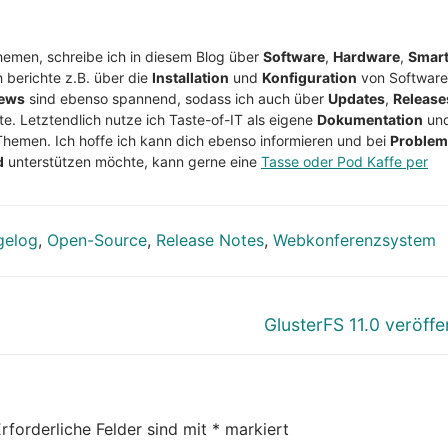
Themen, schreibe ich in diesem Blog über
Software
,
Hardware
,
Smar
h berichte z.B. über die
Installation
und
Konfiguration
von Software
ews
sind ebenso spannend, sodass ich auch über
Updates
,
Release
te. Letztendlich nutze ich Taste-of-IT als eigene
Dokumentation
un
Themen. Ich hoffe ich kann dich ebenso informieren und bei
Proble
d
unterstützen möchte, kann gerne eine
Tasse oder Pod Kaffe per
gelog
,
Open-Source
,
Release Notes
,
Webkonferenzsystem
Nächster
GlusterFS 11.0 veröffen
Beitrag:
rforderliche Felder sind mit
*
markiert