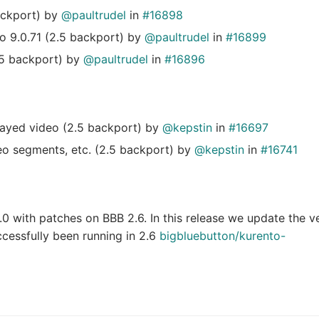
ackport) by
@paultrudel
in
#16898
o 9.0.71 (2.5 backport) by
@paultrudel
in
#16899
.5 backport) by
@paultrudel
in
#16896
elayed video (2.5 backport) by
@kepstin
in
#16697
eo segments, etc. (2.5 backport) by
@kepstin
in
#16741
0 with patches on BBB 2.6. In this release we update the v
cessfully been running in 2.6
bigbluebutton/kurento-