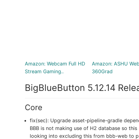
Amazon: Webcam Full HD
Amazon: ASHU We
Stream Gaming..
360Grad
BigBlueButton 5.12.14 Rel
Core
fix(sec): Upgrade asset-pipeline-gradle depe
BBB is not making use of H2 database so this on
looking into excluding this from bbb-web to pr