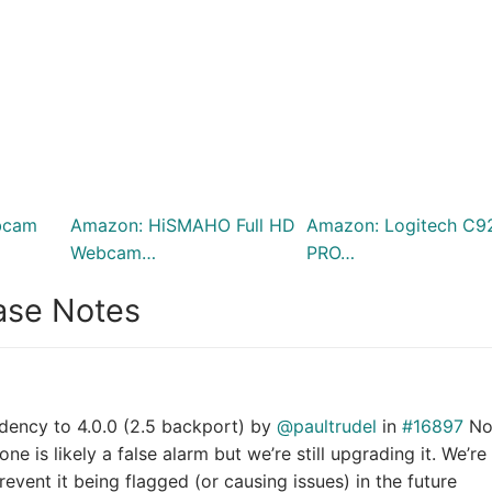
bcam
Amazon: HiSMAHO Full HD
Amazon: Logitech C9
Webcam…
PRO…
ease Notes
ndency to 4.0.0 (2.5 backport) by
@paultrudel
in
#16897
No
e is likely a false alarm but we’re still upgrading it. We’re
event it being flagged (or causing issues) in the future