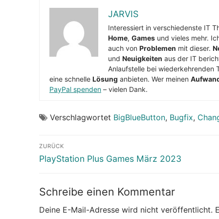
JARVIS
Interessiert in verschiedenste IT 
Home
,
Games
und vieles mehr. Ic
auch von
Problemen
mit dieser.
N
und
Neuigkeiten
aus der IT berich
Anlaufstelle bei wiederkehrenden 
eine schnelle
Lösung
anbieten. Wer meinen
Aufwan
PayPal spenden
– vielen Dank.
Verschlagwortet
BigBlueButton
,
Bugfix
,
Chan
Beitragsnavigation
ZURÜCK
Vorheriger
PlayStation Plus Games März 2023
Beitrag:
Schreibe einen Kommentar
Deine E-Mail-Adresse wird nicht veröffentlicht.
E