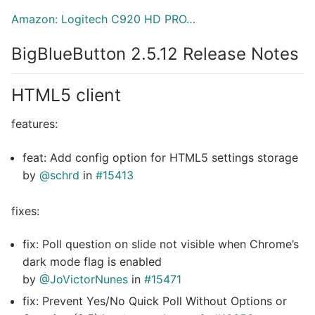
Amazon: Logitech C920 HD PRO…
BigBlueButton 2.5.12 Release Notes
HTML5 client
features:
feat: Add config option for HTML5 settings storage
by
@schrd
in
#15413
fixes:
fix: Poll question on slide not visible when Chrome’s
dark mode flag is enabled
by
@JoVictorNunes
in
#15471
fix: Prevent Yes/No Quick Poll Without Options or