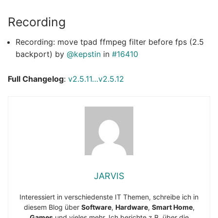
Recording
Recording: move tpad ffmpeg filter before fps (2.5
backport) by
@kepstin
in
#16410
Full Changelog
:
v2.5.11…v2.5.12
JARVIS
Interessiert in verschiedenste IT Themen, schreibe ich in
diesem Blog über
Software
,
Hardware
,
Smart Home
,
Games
und vieles mehr. Ich berichte z.B. über die