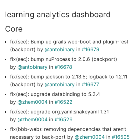
learning analytics dashboard
Core
fix(sec): Bump up grails web-boot and plugin-rest
(backport) by
@antobinary
in
#16679
fix(sec): bump nuProcess to 2.0.6 (backport)
by
@antobinary
in
#16678
fix(sec): bump jackson to 2.13.5; logback to 1.2.11
(backport) by
@antobinary
in
#16677
fix(sec): upgrade databinding to 5.2.4
by
@zhem0004
in
#16522
fix(sec): upgrade org.yaml:snakeyaml 1.31
by
@zhem0004
in
#16526
fix(bbb-web): removing dependencies that aren’t
necessary to back-port by
@zhem0004
in
#16505