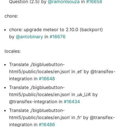
Question (2.5) by
@ramonlsouza
in
#16656
chore:
chore: upgrade meteor to 2.10.0 (backport)
by
@antobinary
in
#16676
locales:
Translate ‚/bigbluebutton-
html5/public/locales/en.json‘ in ‚et‘ by @transifex-
integration in
#16648
Translate ‚/bigbluebutton-
html5/public/locales/en.json‘ in ‚uk_UA‘ by
@transifex-integration in
#16434
Translate ‚/bigbluebutton-
html5/public/locales/en.json‘ in ‚fr‘ by @transifex-
integration in
#16486