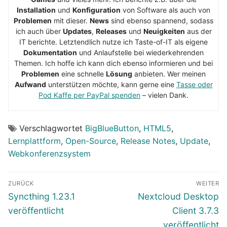
Installation
und
Konfiguration
von Software als auch von
Problemen
mit dieser.
News
sind ebenso spannend, sodass
ich auch über
Updates
,
Releases
und
Neuigkeiten
aus der
IT berichte. Letztendlich nutze ich Taste-of-IT als eigene
Dokumentation
und Anlaufstelle bei wiederkehrenden
Themen. Ich hoffe ich kann dich ebenso informieren und bei
Problemen
eine schnelle
Lösung
anbieten. Wer meinen
Aufwand
unterstützen möchte, kann gerne eine
Tasse oder
Pod Kaffe per PayPal spenden
– vielen Dank.
Verschlagwortet
BigBlueButton
,
HTML5
,
Lernplattform
,
Open-Source
,
Release Notes
,
Update
,
Webkonferenzsystem
Beitragsnavigation
ZURÜCK
WEITER
Vorheriger
Nächster
Syncthing 1.23.1
Nextcloud Desktop
Beitrag:
Beitrag:
veröffentlicht
Client 3.7.3
veröffentlicht