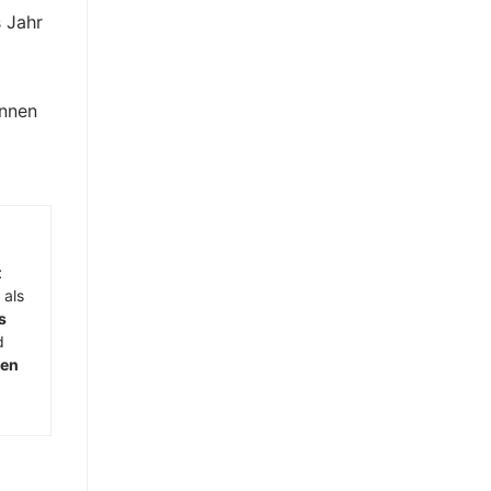
 Jahr
önnen
t
 als
s
d
men