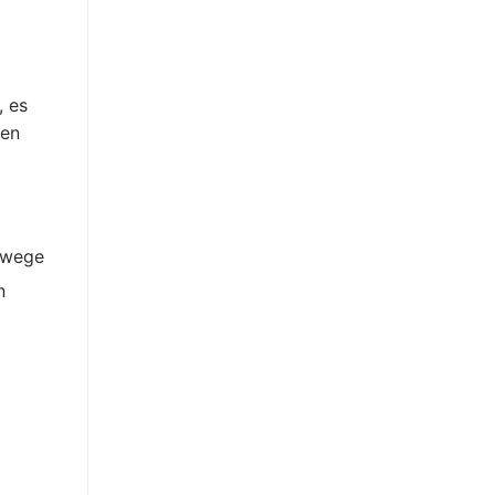
, es
hen
erwege
n