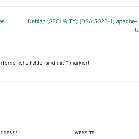
Nächster
es
Debian [SECURITY] [DSA 5022-1] apache-
Beitrag:
U
rforderliche Felder sind mit
*
markiert
ADRESSE
*
WEBSITE