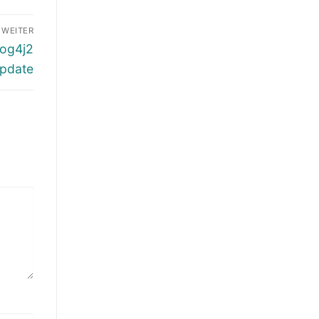
WEITER
log4j2
pdate