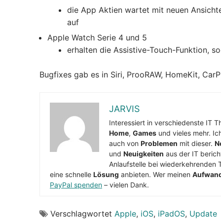
die App Aktien wartet mit neuen Ansicht
auf
Apple Watch Serie 4 und 5
erhalten die Assistive-Touch-Funktion, 
Bugfixes gab es in Siri, ProoRAW, HomeKit, Car
JARVIS
Interessiert in verschiedenste IT 
Home
,
Games
und vieles mehr. Ic
auch von
Problemen
mit dieser.
N
und
Neuigkeiten
aus der IT berich
Anlaufstelle bei wiederkehrenden 
eine schnelle
Lösung
anbieten. Wer meinen
Aufwan
PayPal spenden
– vielen Dank.
Verschlagwortet
Apple
,
iOS
,
iPadOS
,
Update