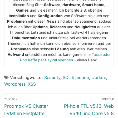
diesem Blog über
Software
,
Hardware
,
Smart Home
,
Games
und vieles mehr. Ich berichte z.B. über die
Installation
und
Konfiguration
von Software als auch von
Problemen
mit dieser.
News
sind ebenso spannend, sodass
ich auch über
Updates
,
Releases
und
Neuigkeiten
aus der
IT berichte. Letztendlich nutze ich Taste-of-IT als eigene
Dokumentation
und Anlaufstelle bei wiederkehrenden
Themen. Ich hoffe ich kann dich ebenso informieren und bei
Problemen
eine schnelle
Lösung
anbieten. Wer meinen
Aufwand
unterstützen möchte, kann gerne eine
Tasse oder
Pod Kaffe per PayPal spenden
– vielen Dank.
Verschlagwortet
Security
,
SQL Injection
,
Update
,
Wordpress
,
XSS
Beitragsnavigation
ZURÜCK
WEITER
Vorheriger
Nächster
Proxmox VE Cluster
Pi-hole FTL v5.13, Web
Beitrag:
Beitrag:
LVMthin Festplatte
v5.10 und Core v5.8