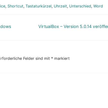
ice
,
Shortcut
,
Tastaturkürzel
,
Uhrzeit
,
Unterschied
,
Word
Nächster
indows
VirtualBox – Version 5.0.14 veröffen
Beitrag:
rforderliche Felder sind mit
*
markiert