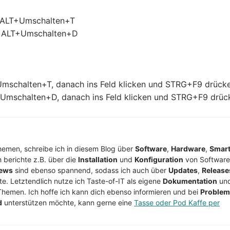
ld: ALT+Umschalten+T
ld: ALT+Umschalten+D
T+Umschalten+T, danach ins Feld klicken und STRG+F9 drück
T+Umschalten+D, danach ins Feld klicken und STRG+F9 drüc
Themen, schreibe ich in diesem Blog über
Software
,
Hardware
,
Smar
h berichte z.B. über die
Installation
und
Konfiguration
von Software
ews
sind ebenso spannend, sodass ich auch über
Updates
,
Release
te. Letztendlich nutze ich Taste-of-IT als eigene
Dokumentation
un
Themen. Ich hoffe ich kann dich ebenso informieren und bei
Proble
d
unterstützen möchte, kann gerne eine
Tasse oder Pod Kaffe per