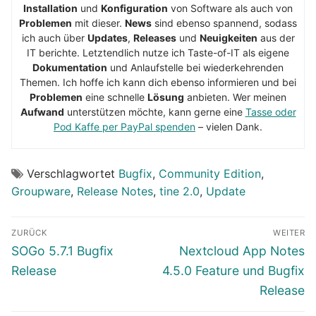
Installation
und
Konfiguration
von Software als auch von
Problemen
mit dieser.
News
sind ebenso spannend, sodass
ich auch über
Updates
,
Releases
und
Neuigkeiten
aus der
IT berichte. Letztendlich nutze ich Taste-of-IT als eigene
Dokumentation
und Anlaufstelle bei wiederkehrenden
Themen. Ich hoffe ich kann dich ebenso informieren und bei
Problemen
eine schnelle
Lösung
anbieten. Wer meinen
Aufwand
unterstützen möchte, kann gerne eine
Tasse oder
Pod Kaffe per PayPal spenden
– vielen Dank.
Verschlagwortet
Bugfix
,
Community Edition
,
Groupware
,
Release Notes
,
tine 2.0
,
Update
Beitragsnavigation
ZURÜCK
WEITER
Vorheriger
Nächster
SOGo 5.7.1 Bugfix
Nextcloud App Notes
Beitrag:
Beitrag:
Release
4.5.0 Feature und Bugfix
Release