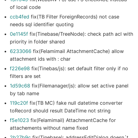
of local code
ccb4fed
fix(TB Filter ForeignRecords) not case
needs sql identifier quoting
0e1145f
fix(Tinebase/TreeNode): check path acl with
priority in folder shared
6233066
fix(Felamimail AttachmentCache) allow
attachment ids with : char
f226e98
fix(Tinebas/js): set default filter only if no
filters are set
1d59c68
fix(Filemanager/js): allow set active panel
by tab name
119c20f
fix(TB MC) fake null datetime converter
toRecord should result DateTime not string
f5e1023
fix(Felamimail) AttachmentCache for
attachements without name fixed
2b27b9c
fix(Tinebase): addressEditDialog doesn´t