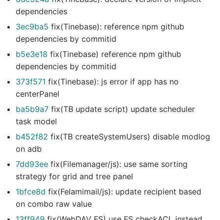
dependencies
3ec9ba5
fix(Tinebase): reference npm github
dependencies by commitid
b5e3e18
fix(Tinebase) reference npm github
dependencies by commitid
373f571
fix(Tinebase): js error if app has no
centerPanel
ba5b9a7
fix(TB update script) update scheduler
task model
b452f82
fix(TB createSystemUsers) disable modlog
on adb
7dd93ee
fix(Filemanager/js): use same sorting
strategy for grid and tree panel
1bfce8d
fix(Felamimail/js): update recipient based
on combo raw value
13ff949
fix(WebDAV FS) use FS checkACL instead