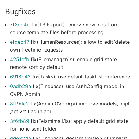
Bugfixes
7f3eb4d
fix(TB Export) remove newlines from
source template files before processing
efdec47
fix(HumanResources): allow to edit/delete
own freetime requests
4251cfb
fix(Filemanager/js): enable grid store
remote sort by default
6918b42
fix(Tasks): use defaultTaskList preference
0adb29e
fix(Tinebase): use AuthConfig model in
OVPN Admin
8ff9de2
fix(Admin OVpnApi) improve models, impl
‚active‘ flag in api
3f6fb89
fix(Felamimail/js): apply default grid state
for none sent folder
dde324a
fix(Tinebase): declare version of implicit