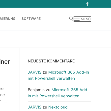
MIERUNG
SOFTWARE
MENÜ
Suchen nach:
iner
NEUESTE KOMMENTARE
JARVIS
zu
Microsoft 365 Add-In
mit Powershell verwalten
ne
Benjamin
zu
Microsoft 365 Add-
ine
In mit Powershell verwalten
er……
JARVIS
zu
Nextcloud