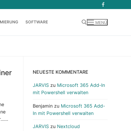
MIERUNG
SOFTWARE
MENÜ
Suchen nach:
iner
NEUESTE KOMMENTARE
JARVIS
zu
Microsoft 365 Add-In
mit Powershell verwalten
ne
Benjamin
zu
Microsoft 365 Add-
ine
In mit Powershell verwalten
er……
JARVIS
zu
Nextcloud