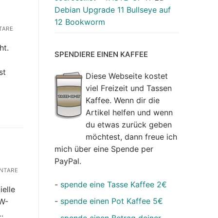
Debian Upgrade 11 Bullseye auf
12 Bookworm
TARE
ht.
SPENDIERE EINEN KAFFEE
st
Diese Webseite kostet
viel Freizeit und Tassen
Kaffee. Wenn dir die
Artikel helfen und wenn
du etwas zurück geben
möchtest, dann freue ich
mich über eine Spende per
PayPal.
NTARE
-
spende eine Tasse Kaffee 2€
elle
-
spende einen Pot Kaffee 5€
SW-
…
-
spende einen Betrag deiner