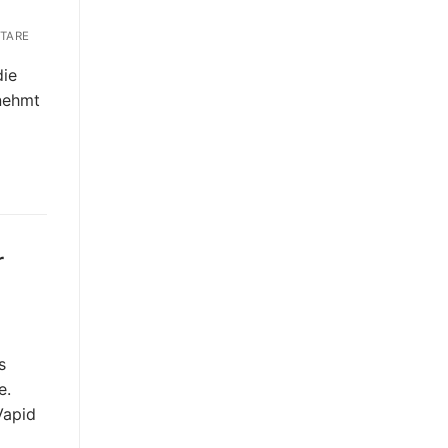
TARE
die
 nehmt
r
s
e.
Vapid