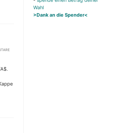
Wahl
>Dank an die Spender<
TARE
TA$.
-Kappe