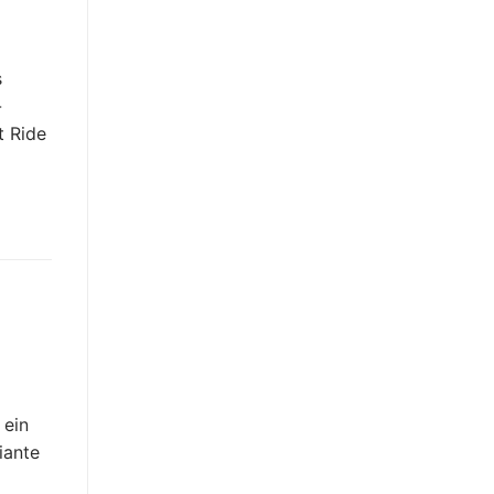
s
-
t Ride
 ein
iante