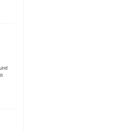
 und
it
r