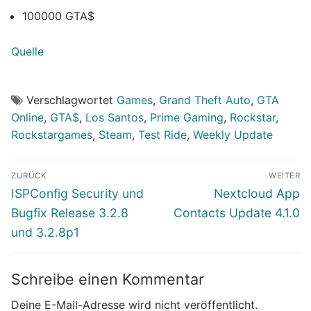
100000 GTA$
Quelle
Verschlagwortet
Games
,
Grand Theft Auto
,
GTA
Online
,
GTA$
,
Los Santos
,
Prime Gaming
,
Rockstar
,
Rockstargames
,
Steam
,
Test Ride
,
Weekly Update
Beitragsnavigation
ZURÜCK
WEITER
Vorheriger
Nächster
ISPConfig Security und
Nextcloud App
Beitrag:
Beitrag:
Bugfix Release 3.2.8
Contacts Update 4.1.0
und 3.2.8p1
Schreibe einen Kommentar
Deine E-Mail-Adresse wird nicht veröffentlicht.