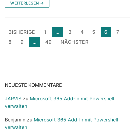
WEITERLESEN →
Seitennummerierung
BISHERIGE
1
…
3
4
5
6
7
der
8
9
…
49
NÄCHSTER
Beiträge
NEUESTE KOMMENTARE
JARVIS
zu
Microsoft 365 Add-In mit Powershell
verwalten
Benjamin
zu
Microsoft 365 Add-In mit Powershell
verwalten