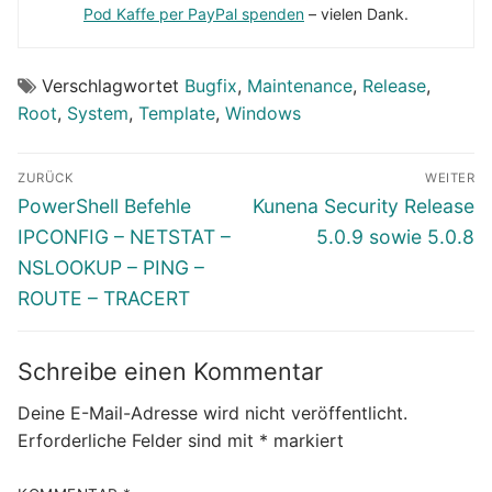
Pod Kaffe per PayPal spenden
– vielen Dank.
Verschlagwortet
Bugfix
,
Maintenance
,
Release
,
Root
,
System
,
Template
,
Windows
Beitragsnavigation
ZURÜCK
WEITER
Vorheriger
Nächster
PowerShell Befehle
Kunena Security Release
Beitrag:
Beitrag:
IPCONFIG – NETSTAT –
5.0.9 sowie 5.0.8
NSLOOKUP – PING –
ROUTE – TRACERT
Schreibe einen Kommentar
Deine E-Mail-Adresse wird nicht veröffentlicht.
Erforderliche Felder sind mit
*
markiert