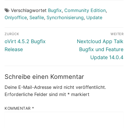
Verschlagwortet
Bugfix
,
Community Edition
,
Onlyoffice
,
Seafile
,
Syncrhonisierung
,
Update
Beitragsnavigation
ZURÜCK
WEITER
Vorheriger
Nächster
oVirt 4.5.2 Bugfix
Nextcloud App Talk
Beitrag:
Beitrag:
Release
Bugfix und Feature
Update 14.0.4
Schreibe einen Kommentar
Deine E-Mail-Adresse wird nicht veröffentlicht.
Erforderliche Felder sind mit
*
markiert
KOMMENTAR
*