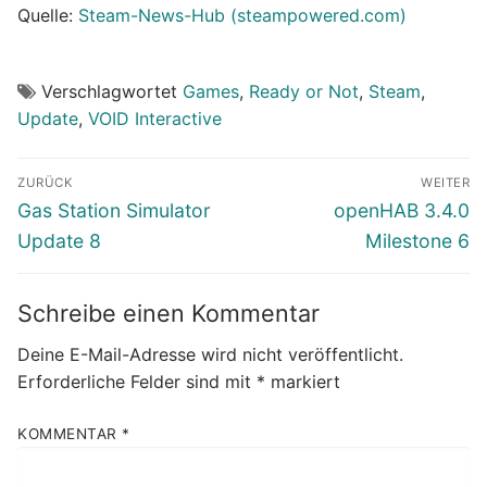
Quelle:
Steam-News-Hub (steampowered.com)
Verschlagwortet
Games
,
Ready or Not
,
Steam
,
Update
,
VOID Interactive
Beitragsnavigation
ZURÜCK
WEITER
Vorheriger
Nächster
Gas Station Simulator
openHAB 3.4.0
Beitrag:
Beitrag:
Update 8
Milestone 6
Schreibe einen Kommentar
Deine E-Mail-Adresse wird nicht veröffentlicht.
Erforderliche Felder sind mit
*
markiert
KOMMENTAR
*