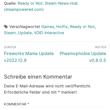
Quelle:
Ready or Not: Steam-News-Hub
(steampowered.com)
Verschlagwortet
Games
,
Hotfix
,
Ready or Not
,
Steam
,
Update
,
VOID Interactive
Beitragsnavigation
ZURÜCK
WEITER
Vorheriger
Nächster
Fireworks Mania Update
Phasmophobia Update
Beitrag:
Beitrag:
v2022.12.9
v0.8.0.5
Schreibe einen Kommentar
Deine E-Mail-Adresse wird nicht veröffentlicht.
Erforderliche Felder sind mit
*
markiert
KOMMENTAR
*