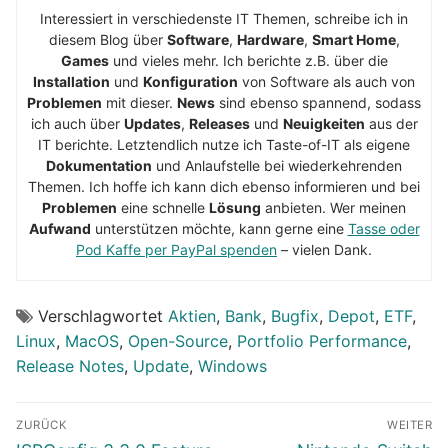
Interessiert in verschiedenste IT Themen, schreibe ich in
diesem Blog über
Software
,
Hardware
,
Smart Home
,
Games
und vieles mehr. Ich berichte z.B. über die
Installation
und
Konfiguration
von Software als auch von
Problemen
mit dieser.
News
sind ebenso spannend, sodass
ich auch über
Updates
,
Releases
und
Neuigkeiten
aus der
IT berichte. Letztendlich nutze ich Taste-of-IT als eigene
Dokumentation
und Anlaufstelle bei wiederkehrenden
Themen. Ich hoffe ich kann dich ebenso informieren und bei
Problemen
eine schnelle
Lösung
anbieten. Wer meinen
Aufwand
unterstützen möchte, kann gerne eine
Tasse oder
Pod Kaffe per PayPal spenden
– vielen Dank.
Verschlagwortet
Aktien
,
Bank
,
Bugfix
,
Depot
,
ETF
,
Linux
,
MacOS
,
Open-Source
,
Portfolio Performance
,
Release Notes
,
Update
,
Windows
Beitragsnavigation
ZURÜCK
WEITER
Vorheriger
Nächster