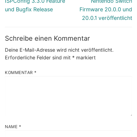
ISPConfig 3.3.0 Feature
Nintendo Switch
Beitrag:
Beitrag:
und Bugfix Release
Firmware 20.0.0 und
20.0.1 veröffentlicht
Schreibe einen Kommentar
Deine E-Mail-Adresse wird nicht veröffentlicht.
Erforderliche Felder sind mit
*
markiert
KOMMENTAR
*
NAME
*