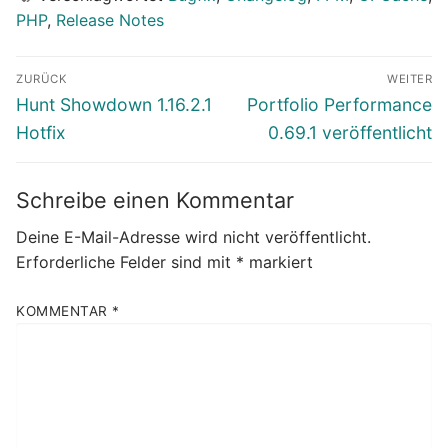
PHP
,
Release Notes
Beitragsnavigation
ZURÜCK
WEITER
Vorheriger
Nächster
Hunt Showdown 1.16.2.1
Portfolio Performance
Beitrag:
Beitrag:
Hotfix
0.69.1 veröffentlicht
Schreibe einen Kommentar
Deine E-Mail-Adresse wird nicht veröffentlicht.
Erforderliche Felder sind mit
*
markiert
KOMMENTAR
*