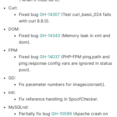
Curl:
Fixed bug
GH-14307
(Test curl_basic_024 fails
with curl 8.8.0).
DOM:
Fixed bug
GH-14343
(Memory leak in xml and
dom).
FPM:
Fixed bug
GH-14037
(PHP-FPM ping.path and
ping.response config vars are ignored in status
pool).
GD:
Fix parameter numbers for imagecolorset().
Intl:
Fix reference handling in SpoofChecker.
MySQLnd:
Partially fix bug
GH-10599
(Apache crash on