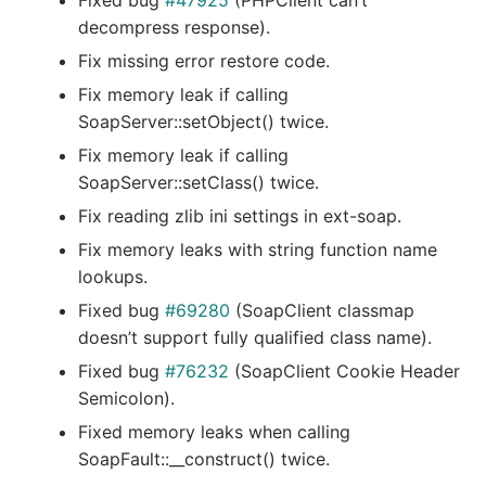
Fixed bug
#47925
(PHPClient can’t
decompress response).
Fix missing error restore code.
Fix memory leak if calling
SoapServer::setObject() twice.
Fix memory leak if calling
SoapServer::setClass() twice.
Fix reading zlib ini settings in ext-soap.
Fix memory leaks with string function name
lookups.
Fixed bug
#69280
(SoapClient classmap
doesn’t support fully qualified class name).
Fixed bug
#76232
(SoapClient Cookie Header
Semicolon).
Fixed memory leaks when calling
SoapFault::__construct() twice.