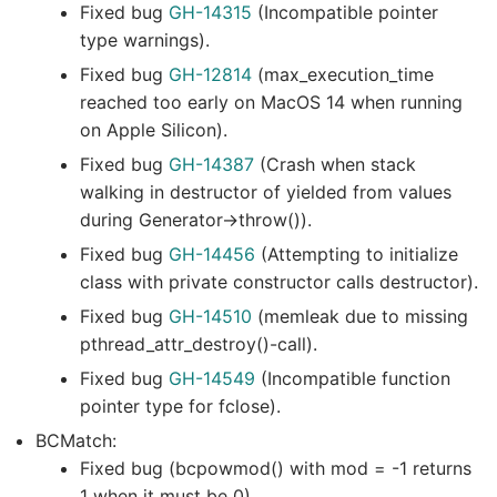
Fixed bug
GH-14315
(Incompatible pointer
type warnings).
Fixed bug
GH-12814
(max_execution_time
reached too early on MacOS 14 when running
on Apple Silicon).
Fixed bug
GH-14387
(Crash when stack
walking in destructor of yielded from values
during Generator->throw()).
Fixed bug
GH-14456
(Attempting to initialize
class with private constructor calls destructor).
Fixed bug
GH-14510
(memleak due to missing
pthread_attr_destroy()-call).
Fixed bug
GH-14549
(Incompatible function
pointer type for fclose).
BCMatch:
Fixed bug (bcpowmod() with mod = -1 returns
1 when it must be 0).