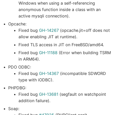
Windows when using a self-referencing
anonymous function inside a class with an
active mysqli connection).
Opcache:
Fixed bug
GH-14267
(opcache.jit=off does not
allow enabling JIT at runtime).
Fixed TLS access in JIT on FreeBSD/amd64.
Fixed bug
GH-11188
(Error when building TSRM
in ARM64).
PDO ODBC:
Fixed bug
GH-14367
(incompatible SDWORD
type with iODBC).
PHPDBG:
Fixed bug
GH-13681
(segfault on watchpoint
addition failure).
Soap: