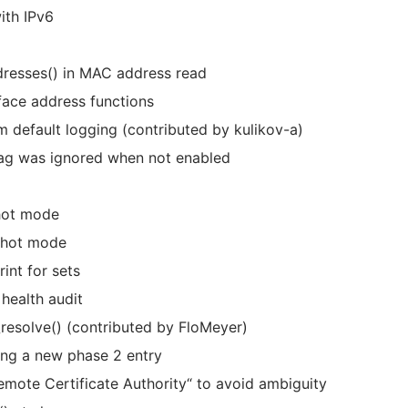
with IPv6
ddresses() in MAC address read
face address functions
rom default logging (contributed by kulikov-a)
 flag was ignored when not enabled
hot mode
pshot mode
int for sets
 health audit
_resolve() (contributed by FloMeyer)
ing a new phase 2 entry
emote Certificate Authority“ to avoid ambiguity