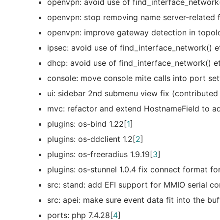
openvpn: avoid use of find_interface_network(
openvpn: stop removing name server-related fi
openvpn: improve gateway detection in topo
ipsec: avoid use of find_interface_network() et
dhcp: avoid use of find_interface_network() et
console: move console mite calls into port set
ui: sidebar 2nd submenu view fix (contributed
mvc: refactor and extend HostnameField to ad
plugins: os-bind 1.22[
1
]
plugins: os-ddclient 1.2[
2
]
plugins: os-freeradius 1.9.19[
3
]
plugins: os-stunnel 1.0.4 fix connect format f
src: stand: add EFI support for MMIO serial c
src: apei: make sure event data fit into the buf
ports: php 7.4.28[
4
]