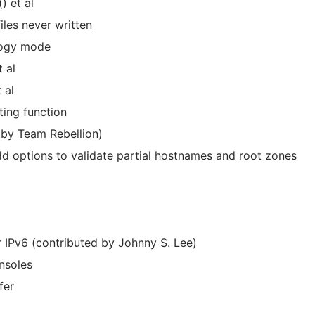
) et al
les never written
logy mode
 al
 al
ting function
 by Team Rebellion)
d options to validate partial hostnames and root zones
or IPv6 (contributed by Johnny S. Lee)
onsoles
fer