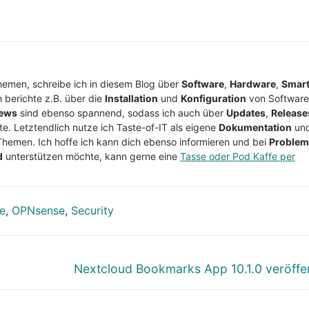
Themen, schreibe ich in diesem Blog über
Software
,
Hardware
,
Smar
h berichte z.B. über die
Installation
und
Konfiguration
von Software
ews
sind ebenso spannend, sodass ich auch über
Updates
,
Release
te. Letztendlich nutze ich Taste-of-IT als eigene
Dokumentation
un
Themen. Ich hoffe ich kann dich ebenso informieren und bei
Proble
d
unterstützen möchte, kann gerne eine
Tasse oder Pod Kaffe per
e
,
OPNsense
,
Security
Nächster
Nextcloud Bookmarks App 10.1.0 veröffen
Beitrag: