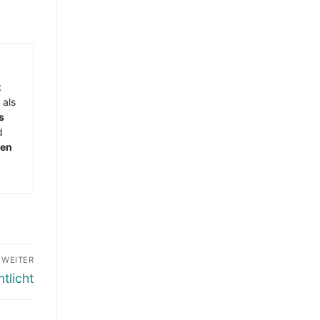
t
 als
s
d
men
WEITER
tlicht