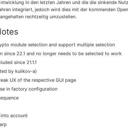
Entwicklung in den letzten Jahren und die die sinkende Nut
Jahren integriert, jedoch wird dies mit der kommenden Ope
 angehalten rechtzeitig umzustellen.
Notes
ypto module selection and support multiple selection
in since 22.1 and no longer needs to be selected to work
luded since 21.1.1
ted by kulikov-a)
weak UX of the respective GUI page
se in factory configuration
sequence
 into account
carp