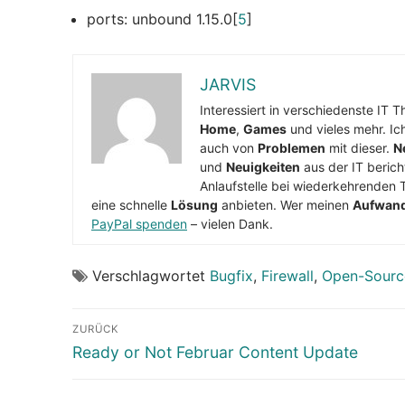
ports: unbound 1.15.0[
5
]
JARVIS
Interessiert in verschiedenste IT 
Home
,
Games
und vieles mehr. Ic
auch von
Problemen
mit dieser.
N
und
Neuigkeiten
aus der IT berich
Anlaufstelle bei wiederkehrenden 
eine schnelle
Lösung
anbieten. Wer meinen
Aufwan
PayPal spenden
– vielen Dank.
Verschlagwortet
Bugfix
,
Firewall
,
Open-Sourc
Beitragsnavigation
ZURÜCK
Vorheriger
Ready or Not Februar Content Update
Beitrag: