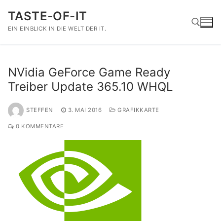
Zum
TASTE-OF-IT
Inhalt
springen
EIN EINBLICK IN DIE WELT DER IT.
Suchen nach:
NVidia GeForce Game Ready
Treiber Update 365.10 WHQL
STEFFEN
3. MAI 2016
GRAFIKKARTE
0 KOMMENTARE