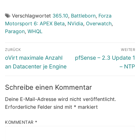
Verschlagwortet
365.10
,
Battleborn
,
Forza
Motorsport 6: APEX Beta
,
NVidia
,
Overwatch
,
Paragon
,
WHQL
Beitragsnavigation
ZURÜCK
WEITER
Vorheriger
Nächster
oVirt maximale Anzahl
pfSense – 2.3 Update 1
Beitrag:
Beitrag:
an Datacenter je Engine
– NTP
Schreibe einen Kommentar
Deine E-Mail-Adresse wird nicht veröffentlicht.
Erforderliche Felder sind mit
*
markiert
KOMMENTAR
*