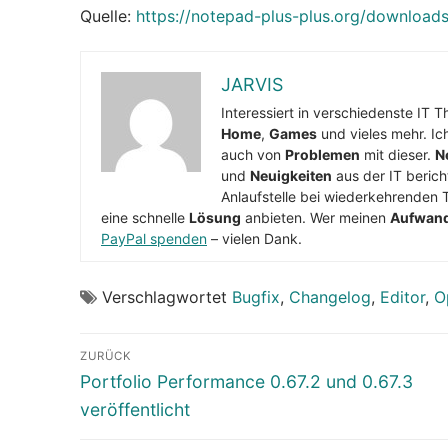
Quelle:
https://notepad-plus-plus.org/downloads
JARVIS
Interessiert in verschiedenste IT 
Home
,
Games
und vieles mehr. Ic
auch von
Problemen
mit dieser.
N
und
Neuigkeiten
aus der IT berich
Anlaufstelle bei wiederkehrenden 
eine schnelle
Lösung
anbieten. Wer meinen
Aufwan
PayPal spenden
– vielen Dank.
Verschlagwortet
Bugfix
,
Changelog
,
Editor
,
O
Beitragsnavigation
ZURÜCK
Vorheriger
Portfolio Performance 0.67.2 und 0.67.3
Beitrag:
veröffentlicht