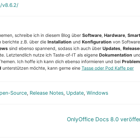
/v8.6.2/
Themen, schreibe ich in diesem Blog über
Software
,
Hardware
,
Smar
h berichte z.B. über die
Installation
und
Konfiguration
von Software
ews
sind ebenso spannend, sodass ich auch über
Updates
,
Release
te. Letztendlich nutze ich Taste-of-IT als eigene
Dokumentation
un
Themen. Ich hoffe ich kann dich ebenso informieren und bei
Proble
d
unterstützen möchte, kann gerne eine
Tasse oder Pod Kaffe per
pen-Source
,
Release Notes
,
Update
,
Windows
Nächster
OnlyOffice Docs 8.0 veröffen
Beitrag: