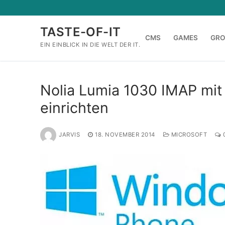
Zum
Inhalt
TASTE-OF-IT
springen
CMS
GAMES
GR
EIN EINBLICK IN DIE WELT DER IT.
Nolia Lumia 1030 IMAP mi
einrichten
JARVIS
18. NOVEMBER 2014
MICROSOFT