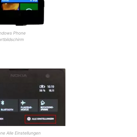
ndows Phone
rtbildschirm
e Alle Einstellungen