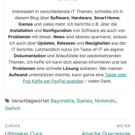
Interessiert in verschiedenste IT Themen, schreibe ich in
diesem Blog über
Software
,
Hardware
,
Smart Home
,
Games
und vieles mehr. Ich berichte z.B. über die
Installation
und
Konfiguration
von Software als auch von
Problemen
mit dieser.
News
sind ebenso spannend, sodass
ich auch über
Updates
,
Releases
und
Neuigkeiten
aus der
IT berichte. Letztendlich nutze ich Taste-of-IT als eigene
Dokumentation
und Anlaufstelle bei wiederkehrenden
Themen. Ich hoffe ich kann dich ebenso informieren und bei
Problemen
eine schnelle
Lösung
anbieten. Wer meinen
Aufwand
unterstützen möchte, kann gerne eine
Tasse oder
Pod Kaffe per PayPal spenden
– vielen Dank.
Verschlagwortet
Bayonetta
,
Games
,
Nintendo
,
Switch
Beitragsnavigation
ZURÜCK
WEITER
Vorheriger
Nächster
Ultimaker Cura
Apache Guacamole