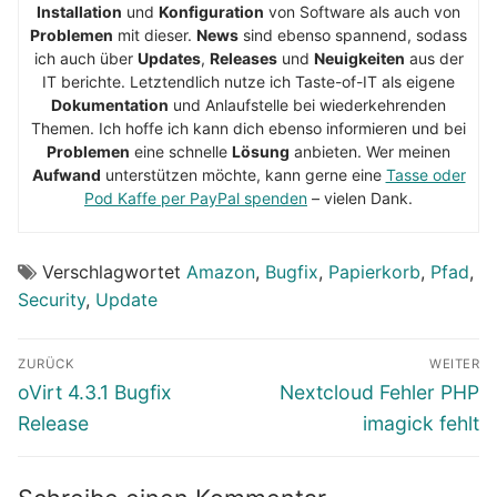
Installation
und
Konfiguration
von Software als auch von
Problemen
mit dieser.
News
sind ebenso spannend, sodass
ich auch über
Updates
,
Releases
und
Neuigkeiten
aus der
IT berichte. Letztendlich nutze ich Taste-of-IT als eigene
Dokumentation
und Anlaufstelle bei wiederkehrenden
Themen. Ich hoffe ich kann dich ebenso informieren und bei
Problemen
eine schnelle
Lösung
anbieten. Wer meinen
Aufwand
unterstützen möchte, kann gerne eine
Tasse oder
Pod Kaffe per PayPal spenden
– vielen Dank.
Verschlagwortet
Amazon
,
Bugfix
,
Papierkorb
,
Pfad
,
Security
,
Update
Beitragsnavigation
ZURÜCK
WEITER
Vorheriger
Nächster
oVirt 4.3.1 Bugfix
Nextcloud Fehler PHP
Beitrag:
Beitrag:
Release
imagick fehlt