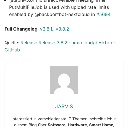
[stable-3.8] Fix unrecoverable freezing when
PutMultiFileJob is used with upload rate limits
enabled by @backportbot-nextcloud in
#5694
Full Changelog
:
v3.8.1…v3.8.2
Quelle:
Release Release 3.8.2 · nextcloud/desktop ·
GitHub
JARVIS
Interessiert in verschiedenste IT Themen, schreibe ich in
diesem Blog über
Software
,
Hardware
,
Smart Home
,