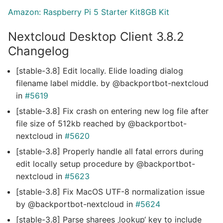
Amazon: Raspberry Pi 5 Starter Kit
8
GB Kit
Nextcloud Desktop Client 3.8.2
Changelog
[stable-3.8] Edit locally. Elide loading dialog
filename label middle. by @backportbot-nextcloud
in
#5619
[stable-3.8] Fix crash on entering new log file after
file size of 512kb reached by @backportbot-
nextcloud in
#5620
[stable-3.8] Properly handle all fatal errors during
edit locally setup procedure by @backportbot-
nextcloud in
#5623
[stable-3.8] Fix MacOS UTF-8 normalization issue
by @backportbot-nextcloud in
#5624
[stable-3.8] Parse sharees ‚lookup‘ key to include