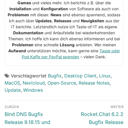
Games
und vieles mehr. Ich berichte z.B. über die
Installation
und
Konfiguration
von Software als auch von
Problemen
mit dieser.
News
sind ebenso spannend, sodass
ich auch über
Updates
,
Releases
und
Neuigkeiten
aus der
IT berichte. Letztendlich nutze ich Taste-of-IT als eigene
Dokumentation
und Anlaufstelle bei wiederkehrenden
Themen. Ich hoffe ich kann dich ebenso informieren und bei
Problemen
eine schnelle
Lösung
anbieten. Wer meinen
Aufwand
unterstützen möchte, kann gerne eine
Tasse oder
Pod Kaffe per PayPal spenden
– vielen Dank.
Verschlagwortet
Bugfix
,
Desktop Client
,
Linux
,
MacOS
,
Nextcloud
,
Open-Source
,
Release Notes
,
Update
,
Windows
Beitragsnavigation
ZURÜCK
WEITER
Vorheriger
Nächster
Bind DNS Bugfix
Rocket.Chat 6.2.2
Beitrag:
Beitrag:
Release 9.18.15 und
Bugfix Release