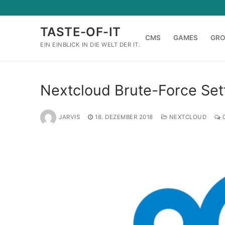
Zum
Inhalt
TASTE-OF-IT
springen
CMS
GAMES
GR
EIN EINBLICK IN DIE WELT DER IT.
Nextcloud Brute-Force Setti
JARVIS
18. DEZEMBER 2018
NEXTCLOUD
0