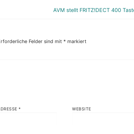
Nächster
AVM stellt FRITZ!DECT 400 Tast
Beitrag:
rforderliche Felder sind mit
*
markiert
ADRESSE
*
WEBSITE