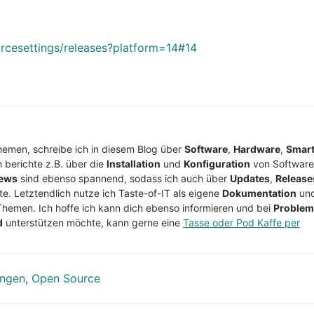
orcesettings/releases?platform=14#14
Themen, schreibe ich in diesem Blog über
Software
,
Hardware
,
Smar
h berichte z.B. über die
Installation
und
Konfiguration
von Software
ews
sind ebenso spannend, sodass ich auch über
Updates
,
Release
te. Letztendlich nutze ich Taste-of-IT als eigene
Dokumentation
un
Themen. Ich hoffe ich kann dich ebenso informieren und bei
Proble
d
unterstützen möchte, kann gerne eine
Tasse oder Pod Kaffe per
ungen
,
Open Source