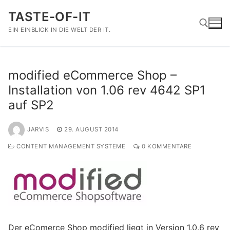
Zum
TASTE-OF-IT
Inhalt
springen
EIN EINBLICK IN DIE WELT DER IT.
Suchen nach:
modified eCommerce Shop –
Installation von 1.06 rev 4642 SP1
auf SP2
JARVIS
29. AUGUST 2014
CONTENT MANAGEMENT SYSTEME
0 KOMMENTARE
Der eComerce Shop modified liegt in Version 1.0.6 rev