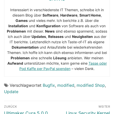
Interessiert in verschiedenste IT Themen, schreibe ich in
diesem Blog über
Software
,
Hardware
,
Smart Home
,
Games
und vieles mehr. Ich berichte z.B. über die
Installation
und
Konfiguration
von Software als auch von
Problemen
mit dieser.
News
sind ebenso spannend, sodass
ich auch über
Updates
,
Releases
und
Neuigkeiten
aus der
IT berichte. Letztendlich nutze ich Taste-of-IT als eigene
Dokumentation
und Anlaufstelle bei wiederkehrenden
Themen. Ich hoffe ich kann dich ebenso informieren und bei
Problemen
eine schnelle
Lösung
anbieten. Wer meinen
Aufwand
unterstützen möchte, kann gerne eine
Tasse oder
Pod Kaffe per PayPal spenden
– vielen Dank.
Verschlagwortet
Bugfix
,
modified
,
modified Shop
,
Update
Beitragsnavigation
ZURÜCK
WEITER
Vorheriger
Nächster
Ultimaker Cura 5.0.0
Linux Security Kernel