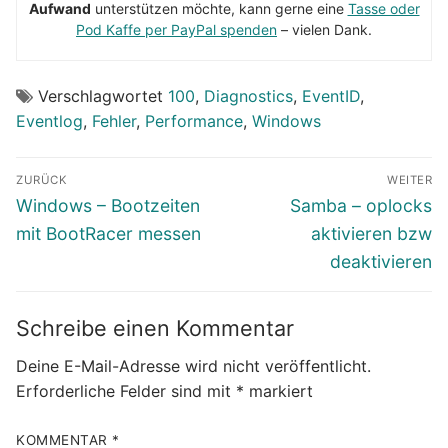
Aufwand
unterstützen möchte, kann gerne eine
Tasse oder
Pod Kaffe per PayPal spenden
– vielen Dank.
Verschlagwortet
100
,
Diagnostics
,
EventID
,
Eventlog
,
Fehler
,
Performance
,
Windows
Beitragsnavigation
ZURÜCK
WEITER
Vorheriger
Nächster
Windows – Bootzeiten
Samba – oplocks
Beitrag:
Beitrag:
mit BootRacer messen
aktivieren bzw
deaktivieren
Schreibe einen Kommentar
Deine E-Mail-Adresse wird nicht veröffentlicht.
Erforderliche Felder sind mit
*
markiert
KOMMENTAR
*