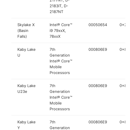
2183IT, D-
2187NT
Skylake X
Intel® Core™
00050654
0x20
(Basin
i9 79xxX,
Falls)
78xxX
Kaby Lake
7th
000806E9
0x84
U
Generation
Intel® Core™
Mobile
Processors
Kaby Lake
7th
000806E9
0x84
U23e
Generation
Intel® Core™
Mobile
Processors
Kaby Lake
7th
000806E9
0x84
Y
Generation