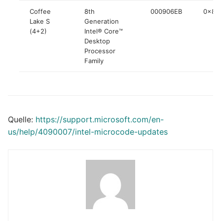
Coffee
8th
000906EB
0x84
Lake S
Generation
(4+2)
Intel® Core™
Desktop
Processor
Family
Quelle:
https://support.microsoft.com/en-
us/help/4090007/intel-microcode-updates