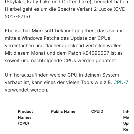
(Skylake, Kaby Lake und Coffee Lake), beendet haben.
Hierbei geht es um die Spectre Variant 2 Lücke (CVE
2017-5715).
Ebenso hat Microsoft bekannt gegeben, dass sie mit
mittels Windows Patche das Update der CPUs
vereinfachen und flächenddeckend verteilen wollen.
Mit diesem Monat und dem Patch KB4090007 ist es
soweit und nachfolgende CPUs werden gepatcht.
Um herauszufinden welche CPU in deinem System
verbaut ist, kann eines der vielen Tools wie z.B.
CPU-Z
verwendet werden.
Product
Public Name
CPUID
Intel
Names
Micr
(CPU)
Upda
Revis