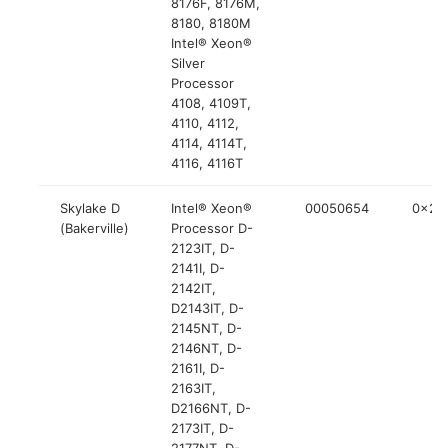
8176F, 8176M,
8180, 8180M
Intel® Xeon®
Silver
Processor
4108, 4109T,
4110, 4112,
4114, 4114T,
4116, 4116T
Skylake D
Intel® Xeon®
00050654
0x20
(Bakerville)
Processor D-
2123IT, D-
2141I, D-
2142IT,
D2143IT, D-
2145NT, D-
2146NT, D-
2161I, D-
2163IT,
D2166NT, D-
2173IT, D-
2177NT, D-