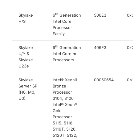
th
Skylake
6
Generation
506E3
0xC2
H/S
Intel Core
Processor
Family
th
Skylake
6
Generation
406E3
0xC2
U/Y &
Intel Core m
Skylake
Processors
U23e
Skylake
Intel® Xeon®
00050654
0x20
Server SP
Bronze
(H0, M0,
Processor
U0)
3104, 3106
Intel® Xeon®
Gold
Processor
5115, 5118,
5119T, 5120,
5120T, 5122,