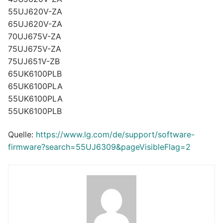
55UJ620V-ZA
65UJ620V-ZA
70UJ675V-ZA
75UJ675V-ZA
75UJ651V-ZB
65UK6100PLB
65UK6100PLA
55UK6100PLA
55UK6100PLB
Quelle:
https://www.lg.com/de/support/software-
firmware?search=55UJ6309&pageVisibleFlag=2