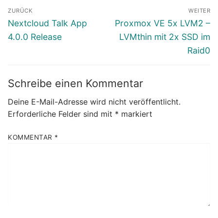
Beitragsnavigation
ZURÜCK
WEITER
Vorheriger
Nächster
Nextcloud Talk App
Proxmox VE 5x LVM2 –
Beitrag:
Beitrag:
4.0.0 Release
LVMthin mit 2x SSD im
Raid0
Schreibe einen Kommentar
Deine E-Mail-Adresse wird nicht veröffentlicht.
Erforderliche Felder sind mit
*
markiert
KOMMENTAR
*