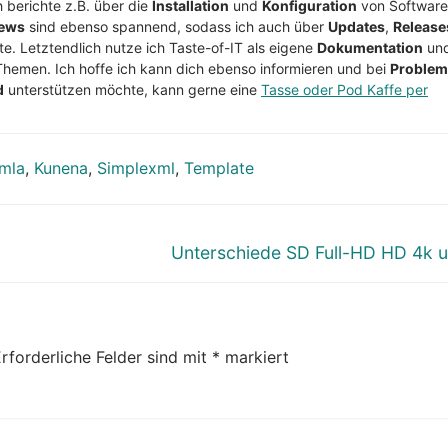
h berichte z.B. über die
Installation
und
Konfiguration
von Software
ews
sind ebenso spannend, sodass ich auch über
Updates
,
Release
te. Letztendlich nutze ich Taste-of-IT als eigene
Dokumentation
un
Themen. Ich hoffe ich kann dich ebenso informieren und bei
Proble
d
unterstützen möchte, kann gerne eine
Tasse oder Pod Kaffe per
mla
,
Kunena
,
Simplexml
,
Template
Nächster
Unterschiede SD Full-HD HD 4k 
Beitrag:
rforderliche Felder sind mit
*
markiert