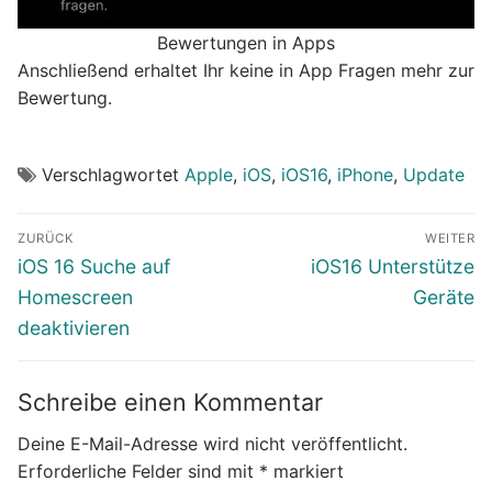
Bewertungen in Apps
Anschließend erhaltet Ihr keine in App Fragen mehr zur
Bewertung.
Verschlagwortet
Apple
,
iOS
,
iOS16
,
iPhone
,
Update
Beitragsnavigation
ZURÜCK
WEITER
Vorheriger
Nächster
iOS 16 Suche auf
iOS16 Unterstütze
Beitrag:
Beitrag:
Homescreen
Geräte
deaktivieren
Schreibe einen Kommentar
Deine E-Mail-Adresse wird nicht veröffentlicht.
Erforderliche Felder sind mit
*
markiert