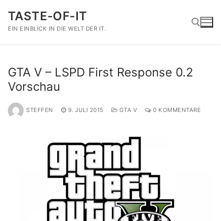
Zum
TASTE-OF-IT
Inhalt
springen
EIN EINBLICK IN DIE WELT DER IT.
Suchen nach:
GTA V – LSPD First Response 0.2
Vorschau
STEFFEN
9. JULI 2015
GTA V
0 KOMMENTARE