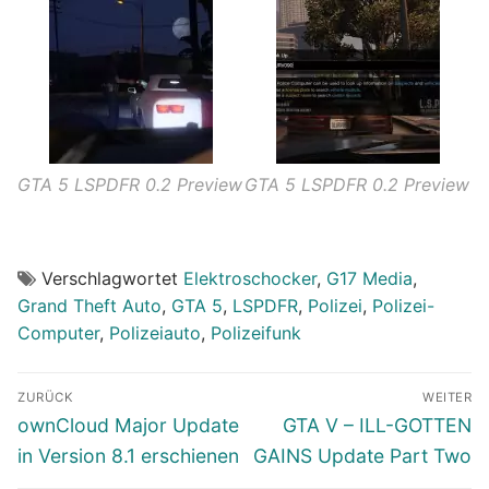
GTA 5 LSPDFR 0.2 Preview
GTA 5 LSPDFR 0.2 Preview
Verschlagwortet
Elektroschocker
,
G17 Media
,
Grand Theft Auto
,
GTA 5
,
LSPDFR
,
Polizei
,
Polizei-
Computer
,
Polizeiauto
,
Polizeifunk
Beitragsnavigation
ZURÜCK
WEITER
Vorheriger
Nächster
ownCloud Major Update
GTA V – ILL-GOTTEN
Beitrag:
Beitrag:
in Version 8.1 erschienen
GAINS Update Part Two