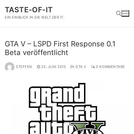
Zum
TASTE-OF-IT
Inhalt
springen
EIN EINBLICK IN DIE WELT DER IT.
Suchen nach:
GTA V – LSPD First Response 0.1
Beta veröffentlicht
STEFFEN
23. JUNI 2015
GTA V
0 KOMMENTARE