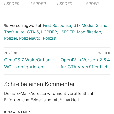
LSPDFR
LSPDFR
LSPDFR
LSPDFR
Verschlagwortet
First Response
,
G17 Media
,
Grand
Theft Auto
,
GTA 5
,
LCPDFR
,
LSPDFR
,
Modifikation
,
Polizei
,
Polizeiauto
,
Polizist
Beitragsnavigation
ZURÜCK
WEITER
Vorheriger
Nächster
CentOS 7 WakeOnLan –
OpenIV in Version 2.6.4
Beitrag:
Beitrag:
WOL konfigurieren
für GTA V veröffentlicht
Schreibe einen Kommentar
Deine E-Mail-Adresse wird nicht veröffentlicht.
Erforderliche Felder sind mit
*
markiert
KOMMENTAR
*