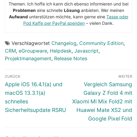
Themen. Ich hoffe ich kann dich ebenso informieren und bei
Problemen
eine schnelle
Lösung
anbieten. Wer meinen
Aufwand
unterstützen möchte, kann gerne eine
Tasse oder
Pod Kaffe per PayPal spenden
– vielen Dank.
Verschlagwortet
Changelog
,
Community Edition
,
CRM
,
eGroupware
,
Helpdesk
,
Javascript
,
Projektmanagement
,
Release Notes
Beitragsnavigation
ZURÜCK
WEITER
Vorheriger
Nächster
Apple iOS 16.4.1(a) und
Vergleich Samsung
Beitrag:
Beitrag:
macOS 13.3.1(a)
Galaxy Z Fold 4 mit
schnelles
Xiaomi Mi Mix Fold2 mit
Sicherheitsupdate RSRU
Huawei Mate XS2 und
Google Pixel Fold