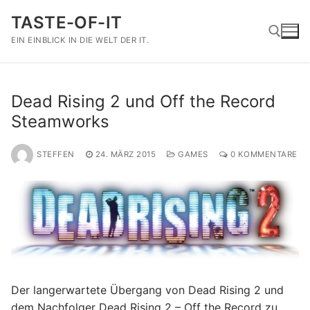
Zum
TASTE-OF-IT
Inhalt
springen
EIN EINBLICK IN DIE WELT DER IT.
Suchen nach:
Dead Rising 2 und Off the Record
Steamworks
STEFFEN
24. MÄRZ 2015
GAMES
0 KOMMENTARE
Der langerwartete Übergang von Dead Rising 2 und
dem Nachfolger Dead Rising 2 – Off the Record zu