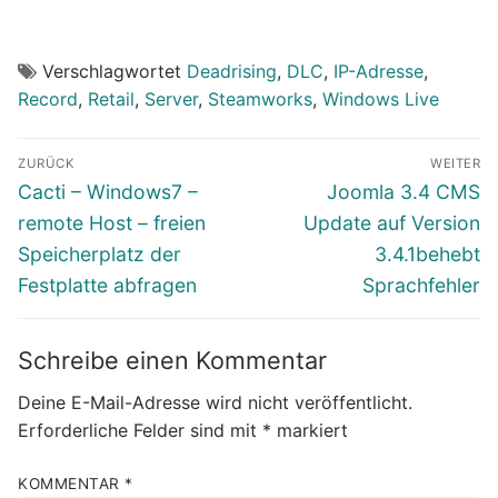
Verschlagwortet
Deadrising
,
DLC
,
IP-Adresse
,
Record
,
Retail
,
Server
,
Steamworks
,
Windows Live
Beitragsnavigation
ZURÜCK
WEITER
Vorheriger
Nächster
Cacti – Windows7 –
Joomla 3.4 CMS
Beitrag:
Beitrag:
remote Host – freien
Update auf Version
Speicherplatz der
3.4.1behebt
Festplatte abfragen
Sprachfehler
Schreibe einen Kommentar
Deine E-Mail-Adresse wird nicht veröffentlicht.
Erforderliche Felder sind mit
*
markiert
KOMMENTAR
*