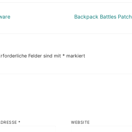
Nächster
ware
Backpack Battles Patch
Beitrag:
rforderliche Felder sind mit
*
markiert
ADRESSE
*
WEBSITE