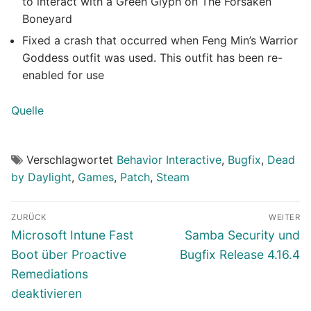
to interact with a Green Glyph on The Forsaken
Boneyard
Fixed a crash that occurred when Feng Min’s Warrior
Goddess outfit was used. This outfit has been re-
enabled for use
Quelle
Verschlagwortet
Behavior Interactive
,
Bugfix
,
Dead
by Daylight
,
Games
,
Patch
,
Steam
Beitragsnavigation
ZURÜCK
WEITER
Vorheriger
Nächster
Microsoft Intune Fast
Samba Security und
Beitrag:
Beitrag:
Boot über Proactive
Bugfix Release 4.16.4
Remediations
deaktivieren