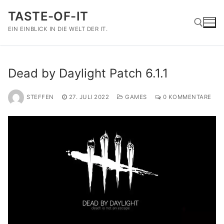
Zum
TASTE-OF-IT
Inhalt
springen
EIN EINBLICK IN DIE WELT DER IT.
Suchen nach:
Dead by Daylight Patch 6.1.1
STEFFEN
27. JULI 2022
GAMES
0 KOMMENTARE