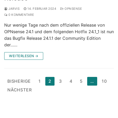
JARVIS
14. FEBRUAR 2024
OPNSENSE
0 KOMMENTARE
Nur wenige Tage nach dem offiziellen Release von
OPNsense 24.1 und dem folgenden Hotfix 24.1_1 ist nun
das Bugfix Release 24.1.1 der Community Edition
der……
WEITERLESEN →
Seitennummerierung
BISHERIGE
1
2
3
4
5
…
10
der
NÄCHSTER
Beiträge