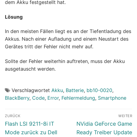
dem Akku festgestellt hat.
Lösung
In den meisten Fällen liegt es an der Tiefentladung des
Akkus. Nach einer Aufladung und einem Neustart des
Gerätes tritt der Fehler nicht mehr auf.
Sollte der Fehler weiterhin auftreten, muss der Akku
ausgetauscht werden.
Verschlagwortet
Akku
,
Batterie
,
bb10-0020
,
BlackBerry
,
Code
,
Error
,
Fehlermeldung
,
Smartphone
Beitragsnavigation
ZURÜCK
WEITER
Vorheriger
Nächster
Flash LSI 9211-8i IT
NVidia GeForce Game
Beitrag:
Beitrag:
Mode zurück zu Dell
Ready Treiber Update