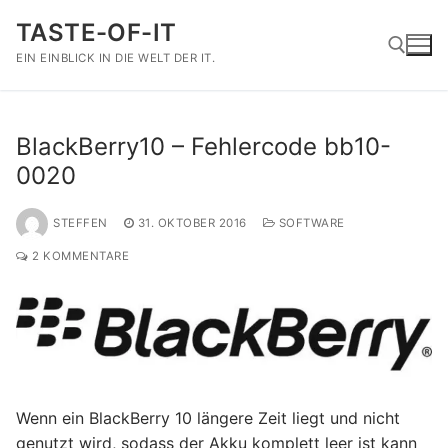
Zum
TASTE-OF-IT
Inhalt
springen
EIN EINBLICK IN DIE WELT DER IT.
Suchen nach:
BlackBerry10 – Fehlercode bb10-
0020
STEFFEN
31. OKTOBER 2016
SOFTWARE
2 KOMMENTARE
Wenn ein BlackBerry 10 längere Zeit liegt und nicht
genutzt wird, sodass der Akku komplett leer ist kann