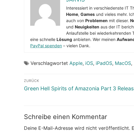
Interessiert in verschiedenste IT 
Home
,
Games
und vieles mehr. Ic
auch von
Problemen
mit dieser.
N
und
Neuigkeiten
aus der IT berich
Anlaufstelle bei wiederkehrenden 
eine schnelle
Lösung
anbieten. Wer meinen
Aufwan
PayPal spenden
– vielen Dank.
Verschlagwortet
Apple
,
iOS
,
iPadOS
,
MacOS
,
Beitragsnavigation
ZURÜCK
Vorheriger
Green Hell Spirits of Amazonia Part 3 Relea
Beitrag:
Schreibe einen Kommentar
Deine E-Mail-Adresse wird nicht veröffentlicht.
E