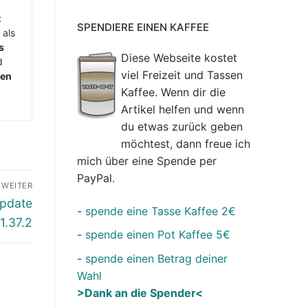
t
SPENDIERE EINEN KAFFEE
 als
s
Diese Webseite kostet
d
viel Freizeit und Tassen
men
Kaffee. Wenn dir die
Artikel helfen und wenn
du etwas zurück geben
möchtest, dann freue ich
mich über eine Spende per
PayPal.
WEITER
Update
-
spende eine Tasse Kaffee 2€
 1.37.2
-
spende einen Pot Kaffee 5€
-
spende einen Betrag deiner
Wahl
>Dank an die Spender<