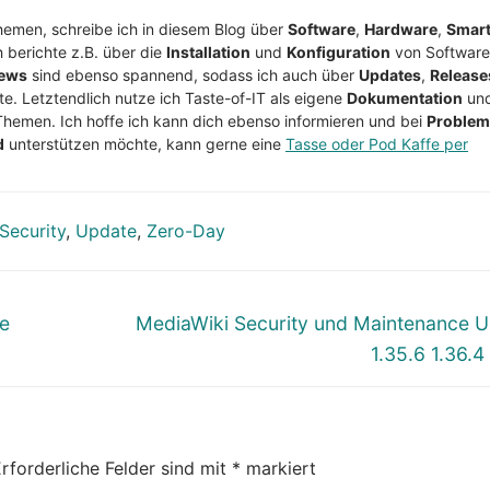
Themen, schreibe ich in diesem Blog über
Software
,
Hardware
,
Smar
h berichte z.B. über die
Installation
und
Konfiguration
von Software
ews
sind ebenso spannend, sodass ich auch über
Updates
,
Release
te. Letztendlich nutze ich Taste-of-IT als eigene
Dokumentation
un
Themen. Ich hoffe ich kann dich ebenso informieren und bei
Proble
d
unterstützen möchte, kann gerne eine
Tasse oder Pod Kaffe per
Security
,
Update
,
Zero-Day
Nächster
se
MediaWiki Security und Maintenance 
Beitrag:
1.35.6 1.36.4
rforderliche Felder sind mit
*
markiert